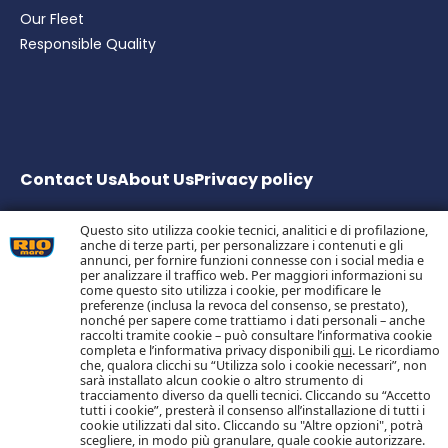
Our Fleet
Responsible Quality
Contact Us
About Us
Privacy
policy
Questo sito utilizza cookie tecnici, analitici e di profilazione,
anche di terze parti, per personalizzare i contenuti e gli
Bolton Group S.r.l. Via G.B. Pirelli, 19 – 20124 Milano – Italy
annunci, per fornire funzioni connesse con i social media e
Share Capital € 20.000.000 fully paid up
per analizzare il traffico web. Per maggiori informazioni su
come questo sito utilizza i cookie, per modificare le
Tax Code, Milan Company Register and VAT no.
preferenze (inclusa la revoca del consenso, se prestato),
05983890152 –
nonché per sapere come trattiamo i dati personali – anche
Economic and Administrative Business Register no.
raccolti tramite cookie – può consultare l’informativa cookie
1055773 – Single Shareholder Company
completa e l’informativa privacy disponibili
qui
. Le ricordiamo
che, qualora clicchi su “Utilizza solo i cookie necessari”, non
sarà installato alcun cookie o altro strumento di
tracciamento diverso da quelli tecnici. Cliccando su “Accetto
Follow us on Social Media
tutti i cookie”, presterà il consenso all’installazione di tutti i
cookie utilizzati dal sito. Cliccando su "Altre opzioni", potrà
scegliere, in modo più granulare, quale cookie autorizzare.